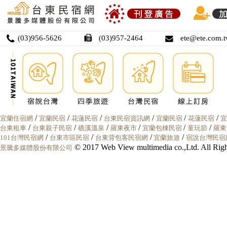
(03)956-5626
(03)957-2464
ete@ete.com.
/
/
/
/
/
/
宜蘭住宿網
宜蘭民宿
花蓮民宿
台東民宿資訊網
宜蘭民宿
花蓮民宿
宜
/
/
/
/
/
/
台東租車
台東親子民宿
礁溪溫泉
羅東夜市
宜蘭包棟民宿
童玩節
羅東
/
/
/
/
101台灣民宿網
台東市區民宿
台東背包客民宿網
宜蘭旅遊
宿說台灣民宿
© 2017 Web View multimedia co.,Ltd. All 
景騰多媒體股份有限公司