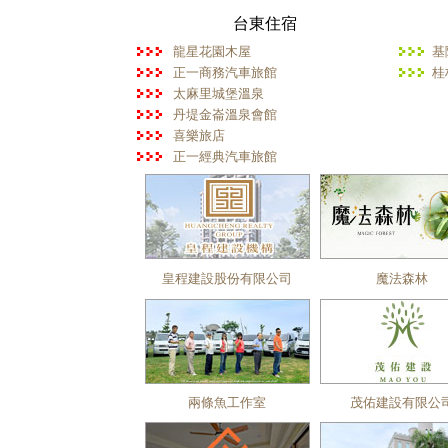
台東住宿
龍星花園木屋
基
正一商務汽車旅館
桂
太麻里城堡溫泉
丹堤金崙溫泉會館
喜樂旅店
正一經典汽車旅館
皇程建設股份有限公司
魔法森林
兩條魚工作室
茂佑建設有限公