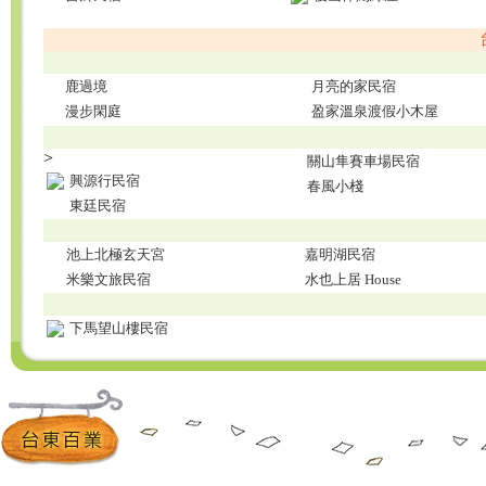
鹿過境
月亮的家民宿
漫步閑庭
盈家溫泉渡假小木屋
>
關山隼賽車場民宿
興源行民宿
春風小棧
東廷民宿
池上北極玄天宮
嘉明湖民宿
米樂文旅民宿
水也上居 House
下馬望山樓民宿