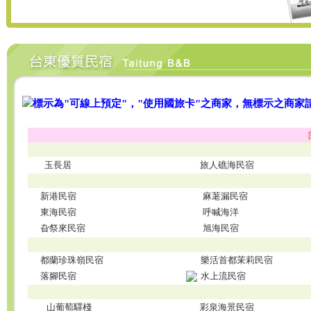
標示為"可線上預定"，"使用國旅卡"之商家，無標示之商家
玉長居
旅人礁海民宿
新港民宿
麻荖漏民宿
東海民宿
呼喊海洋
旮祭來民宿
旭海民宿
都蘭珍珠嶺民宿
樂活首都茉莉民宿
落腳民宿
水上流民宿
山葡萄驛棧
彩泉海景民宿